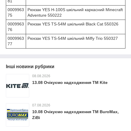
81
0009963
Рюкзак YES H-100S шкільний каркасний Minecraft
75
Adventure 550222
0009963
Рюкзак YES TS-54M шкільний Black Cat 550326
76
0009963
Рюкзак YES TS-54M шкільний Miffy Trio 550327
77
Інші новини рубрики
08.08.2026
13.08 Очікуємо надходження ТМ Kite
07.08.2026
10.08 Очікуємо надходження ТМ BuroMax,
ZiBi