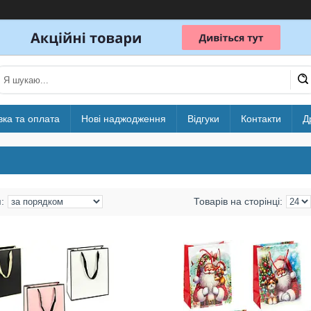
вка та оплата
Нові наджодження
Відгуки
Контакти
Д