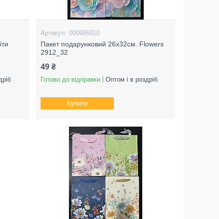
000995910
іти
Пакет подарунковий 26х32см. Flowers
2912_32
49 ₴
дріб
Готово до відправки
Оптом і в роздріб
Купити