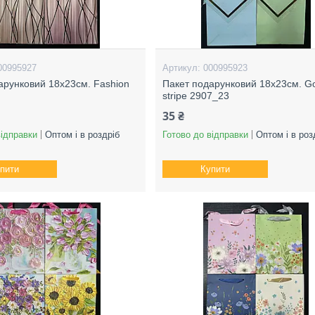
00995927
000995923
арунковий 18х23см. Fashion
Пакет подарунковий 18х23см. G
stripe 2907_23
35 ₴
відправки
Оптом і в роздріб
Готово до відправки
Оптом і в роз
пити
Купити