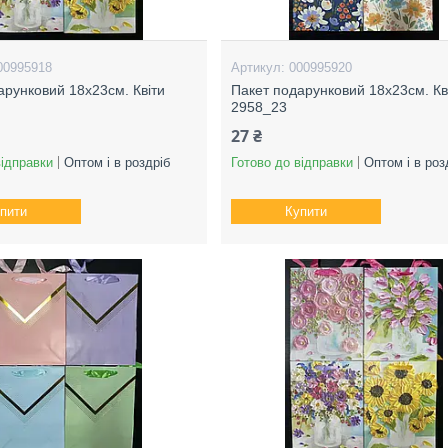
00995918
000995920
арунковий 18х23см. Квіти
Пакет подарунковий 18х23см. Кв
2958_23
27 ₴
відправки
Оптом і в роздріб
Готово до відправки
Оптом і в роз
пити
Купити