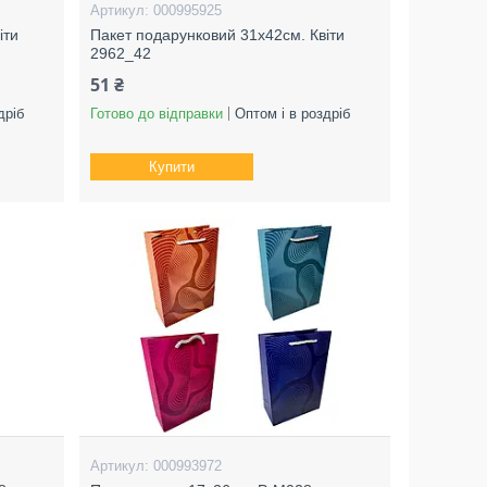
000995925
іти
Пакет подарунковий 31х42см. Квіти
2962_42
51 ₴
дріб
Готово до відправки
Оптом і в роздріб
Купити
000993972