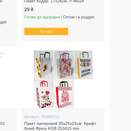
8-
Пакет подар. 17х26см. P-M028
29 ₴
Готово до відправки
Оптом і в роздріб
дріб
Купити
000993212
301
Пакет паперовий 35х25х15см. Крафт
білий Фреш KGB 253415 mix