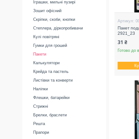
Іграшки, мильні пузирі
Зошит офісний
Скріпки, скоби, кнопки
0
Пакет под
Степлера, діркопробивачи
2921_23
Кулі повітряні
31 ₴
Гумки для грошей
Готово до 
Пакети
Калькулятори
Ку
Крейда та пастель
Листівки та конверти
Наліпки
Флешки, батарейки
Стрижні
Брелки, браслети
Решта
Прапори