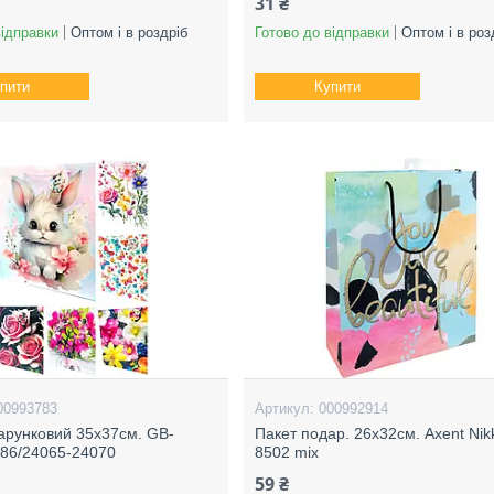
31 ₴
відправки
Оптом і в роздріб
Готово до відправки
Оптом і в роз
пити
Купити
00993783
000992914
арунковий 35х37см. GB-
Пакет подар. 26х32см. Axent Nik
86/24065-24070
8502 mix
59 ₴