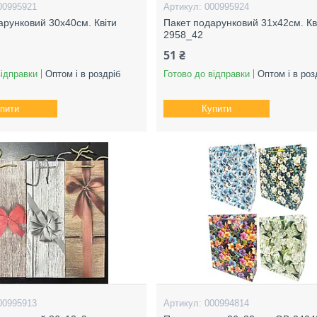
00995921
000995924
арунковий 30х40см. Квіти
Пакет подарунковий 31х42см. Кв
2958_42
51 ₴
відправки
Оптом і в роздріб
Готово до відправки
Оптом і в роз
пити
Купити
00995913
000994814