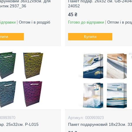
арунковий 36х12x9см. для
Пакет подар. 26х32 см. GB-2404
нтик 2937_36
24052
45 ₴
відправки
Оптом і в роздріб
Готово до відправки
Оптом і в роз
пити
Купити
00993970
000993923
ар. 25х32см. P-L015
Пакет подарунковий 18х23см. 3