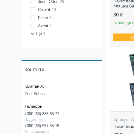
Пакет под
Josef Otten
26
пляшки Ба
Color-it
19
30 ₴
Fresh
3
Готово до 
Axent
1
Ще 1
Ку
Контакти
Cool School
+380 (66) 833-65-77
Вадим гурт
0
+380 (66) 957-35-15
Пакет под
Аліна роздріб