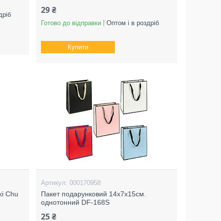
29 ₴
дріб
Готово до відправки
Оптом і в роздріб
Купити
000170958
ki Chu
Пакет подарунковий 14х7х15см.
однотонний DF-168S
25 ₴