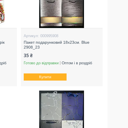
000995908
рік
Пакет подарунковий 18х23см. Blue
2908_23
35 ₴
дріб
Готово до відправки
Оптом і в роздріб
Купити