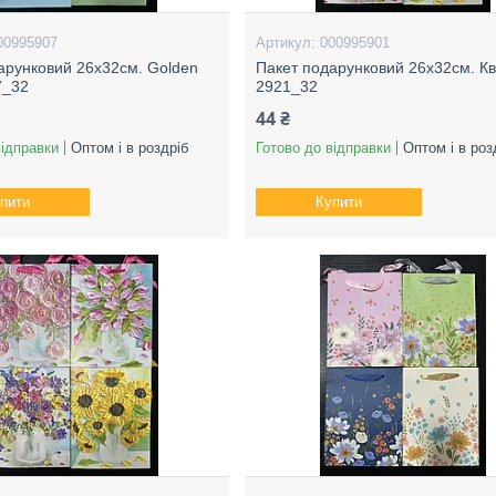
00995907
000995901
арунковий 26х32см. Golden
Пакет подарунковий 26х32см. Кв
7_32
2921_32
44 ₴
відправки
Оптом і в роздріб
Готово до відправки
Оптом і в роз
пити
Купити