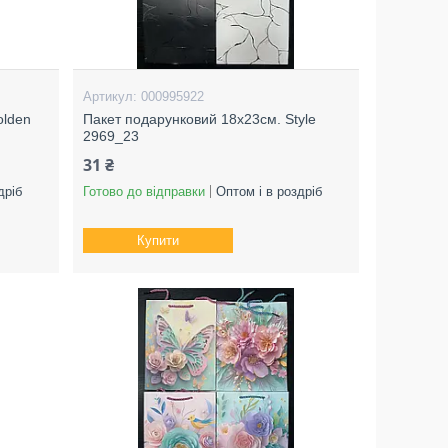
000995922
olden
Пакет подарунковий 18х23см. Style
2969_23
31 ₴
дріб
Готово до відправки
Оптом і в роздріб
Купити