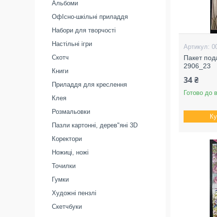
Альбоми
ОфІсно-шкільні приладдя
Набори для творчості
Настільні ігри
0
Скотч
Пакет под
2906_23
Книги
34 ₴
Приладдя для креслення
Готово до 
Клея
Розмальовки
Ку
Пазли картонні, дерев"яні 3D
Коректори
Ножиці, ножі
Точилки
Гумки
Художні пензлі
Скетчбуки