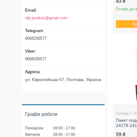
43 ₴
Готово до 
ntp.prutkov@gmail.com
Ку
0668336577
0668336577
ул. Європейська 57, Полтава, Україна
0
Графік роботи
Пакет под
24178-241
Понеділок
08:00
17:00
59 ₴
Вівторок
08:00
17:00