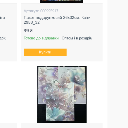
000995917
іти
Пакет подарунковий 26х32см. Квіти
2958_32
39 ₴
дріб
Готово до відправки
Оптом і в роздріб
Купити