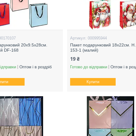
00170107
000995944
арунковий 20х9.5х28см.
Пакет подарунковий 18х22см. Н.
ий DF-168
153-1 (малий)
19 ₴
відправки
Оптом і в роздріб
Готово до відправки
Оптом і в роз
пити
Купити