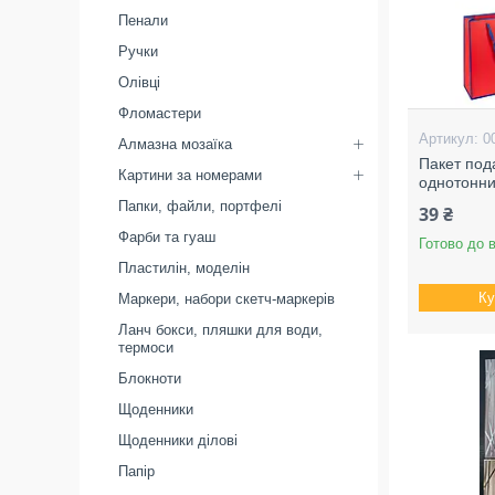
Пенали
Ручки
Олівці
Фломастери
0
Алмазна мозаїка
Пакет под
Картини за номерами
однотонн
Папки, файли, портфелі
39 ₴
Фарби та гуаш
Готово до 
Пластилін, моделін
Ку
Маркери, набори скетч-маркерів
Ланч бокси, пляшки для води,
термоси
Блокноти
Щоденники
Щоденники ділові
Папір