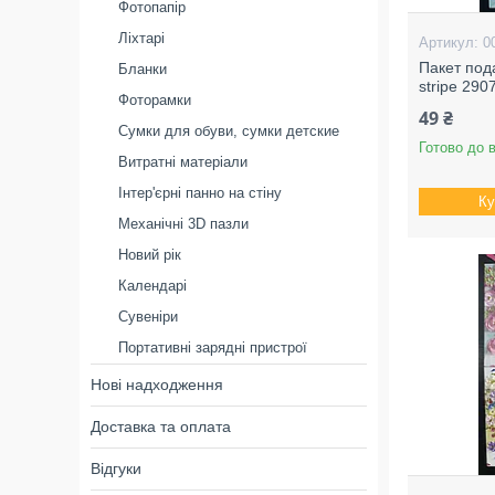
Фотопапір
Ліхтарі
0
Пакет под
Бланки
stripe 290
Фоторамки
49 ₴
Сумки для обуви, сумки детские
Готово до 
Витратні матеріали
Інтер'єрні панно на стіну
Ку
Механічні 3D пазли
Новий рік
Календарі
Сувеніри
Портативні зарядні пристрої
Нові надходження
Доставка та оплата
Відгуки