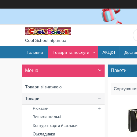
Cool School ntp.in.ua
Головна
Товари та послуги
АКЦІЯ
Доста
Пакети
Товари зі знижкою
Товари
Рюкзаки
Зошити шкільні
Контурні карти й атласи
Обкладинки