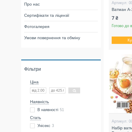
0
Про нас
Ватман А-
Сертифікати та ліцензії
7 ₴
Готово до 
Фотогалерея
Умови повернення та обміну
Ку
Фільтри
Ціна
Наявність
В наявності
51
Стать
0
Унісекс
3
Набір ват