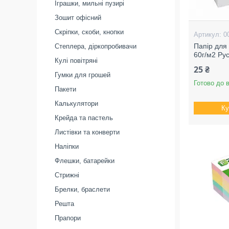
Іграшки, мильні пузирі
Зошит офісний
Скріпки, скоби, кнопки
0
Папір для
Степлера, діркопробивачи
60г/м2 Ру
Кулі повітряні
25 ₴
Гумки для грошей
Готово до 
Пакети
Калькулятори
Ку
Крейда та пастель
Листівки та конверти
Наліпки
Флешки, батарейки
Стрижні
Брелки, браслети
Решта
Прапори