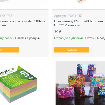
00040737
000041052
 записів офсетний А-6 100арк.
Блок паперу 85х85х400арк. мікс
слан
Up 2212 клеєний
39 ₴
відправки
Оптом і в роздріб
Готово до відправки
Оптом і в роз
пити
Купити