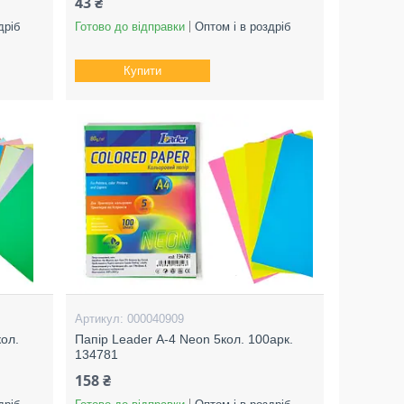
43 ₴
дріб
Готово до відправки
Оптом і в роздріб
Купити
000040909
кол.
Папір Leader А-4 Neon 5кол. 100арк.
134781
158 ₴