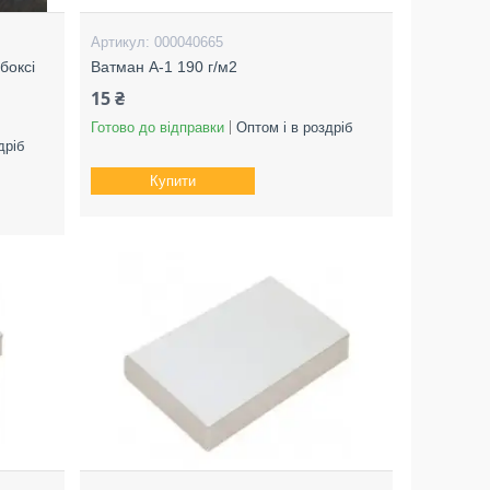
000040665
боксі
Ватман А-1 190 г/м2
15 ₴
Готово до відправки
Оптом і в роздріб
дріб
Купити