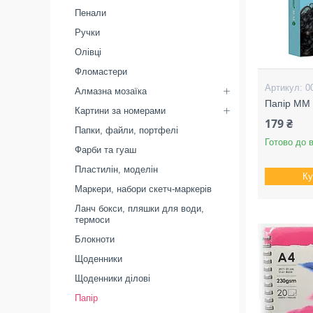
Пенали
Ручки
Олівці
Фломастери
0
Алмазна мозаїка
Папір MM 
Картини за номерами
179 ₴
Папки, файли, портфелі
Готово до 
Фарби та гуаш
Пластилін, моделін
Ку
Маркери, набори скетч-маркерів
Ланч бокси, пляшки для води,
термоси
Блокноти
Щоденники
Щоденники ділові
Папір