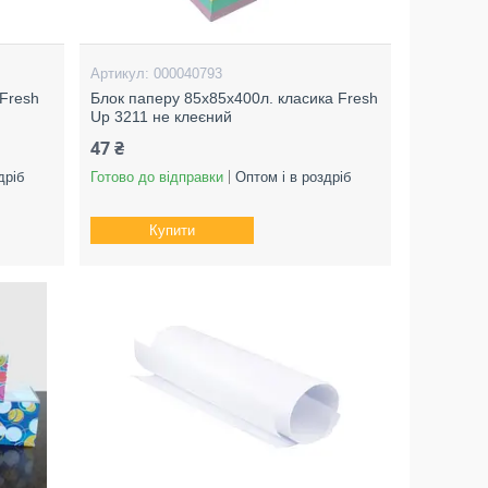
000040793
 Fresh
Блок паперу 85х85х400л. класика Fresh
Up 3211 не клеєний
47 ₴
дріб
Готово до відправки
Оптом і в роздріб
Купити