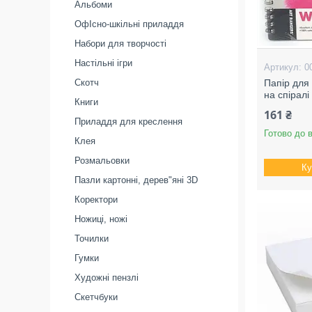
Альбоми
ОфІсно-шкільні приладдя
Набори для творчості
Настільні ігри
0
Скотч
Папір для 
на спіралі
Книги
161 ₴
Приладдя для креслення
Готово до 
Клея
Розмальовки
Ку
Пазли картонні, дерев"яні 3D
Коректори
Ножиці, ножі
Точилки
Гумки
Художні пензлі
Скетчбуки