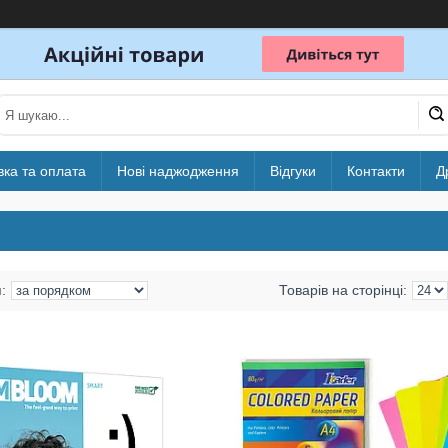
вка та оплата
Нові наджодження
Відгуки
Контакти
Д