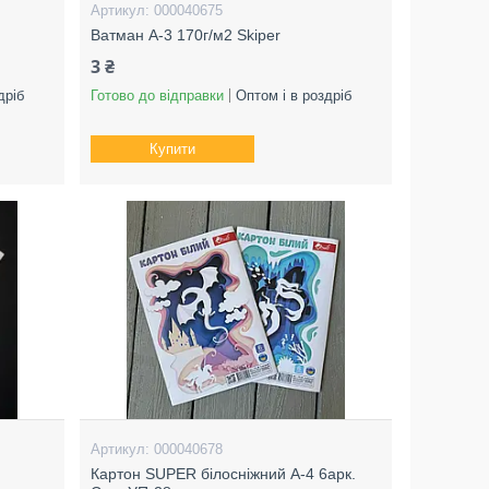
000040675
Ватман А-3 170г/м2 Skiper
3 ₴
дріб
Готово до відправки
Оптом і в роздріб
Купити
000040678
Картон SUPER білосніжний А-4 6арк.