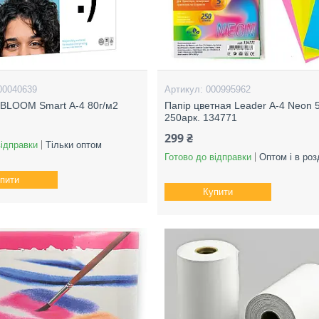
00040639
000995962
BLOOM Smart А-4 80г/м2
Папір цветная Leader А-4 Neon 
250арк. 134771
299 ₴
відправки
Тільки оптом
Готово до відправки
Оптом і в роз
пити
Купити