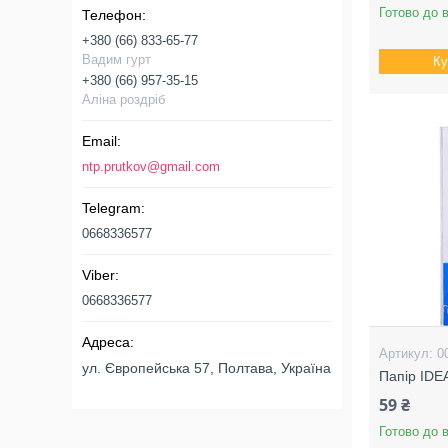
Готово до 
+380 (66) 833-65-77
Вадим гурт
Ку
+380 (66) 957-35-15
Аліна роздріб
ntp.prutkov@gmail.com
0668336577
0668336577
0
ул. Європейська 57, Полтава, Україна
Папір IDEA
59 ₴
Готово до 