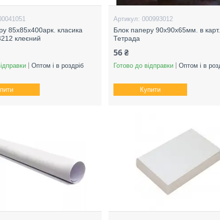
00041051
000993012
ру 85х85х400арк. класика
Блок паперу 90х90х65мм. в карт.
3212 клеєний
Тетрада
56 ₴
відправки
Оптом і в роздріб
Готово до відправки
Оптом і в роз
пити
Купити