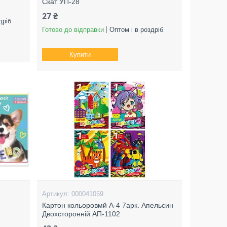
Скат УП-28
27 ₴
дріб
Готово до відправки
Оптом і в роздріб
Купити
000041059
Картон кольоровмй А-4 7арк. Апельсин
Двохсторонній АП-1102