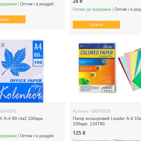
28 ₴
відправки
Оптом і в роздріб
Готово до відправки
Оптом і в роз
пити
Купити
00041040
000041036
! А-4 80 г/м2 100арк.
Папір кольоровий Leader А-4 10
100арк. 134780
125 ₴
відправки
Оптом і в роздріб