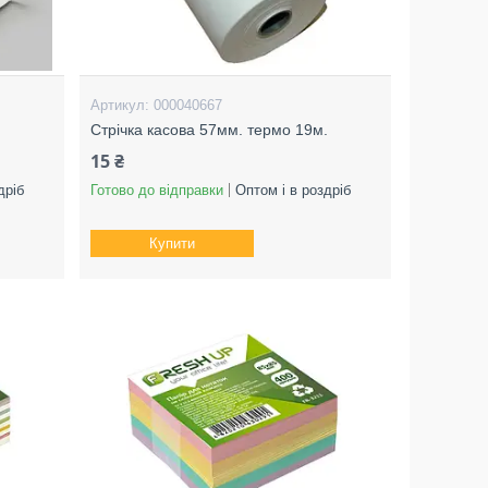
000040667
.
Стрічка касова 57мм. термо 19м.
15 ₴
дріб
Готово до відправки
Оптом і в роздріб
Купити