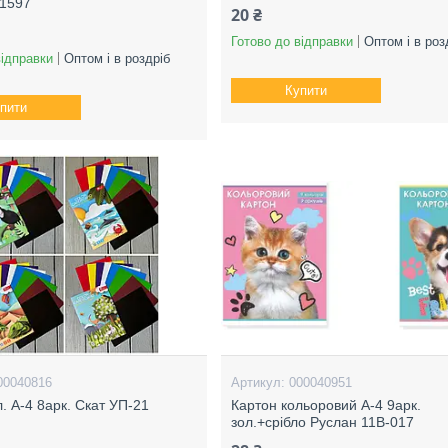
 1597
20 ₴
Готово до відправки
Оптом і в роз
відправки
Оптом і в роздріб
Купити
пити
00040816
000040951
. А-4 8арк. Скат УП-21
Картон кольоровий А-4 9арк.
зол.+срібло Руслан 11В-017