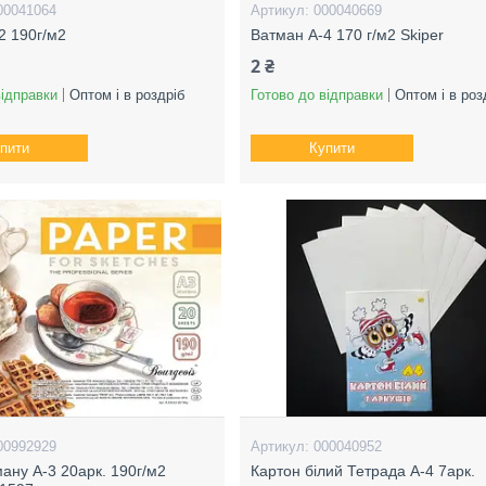
00041064
000040669
2 190г/м2
Ватман А-4 170 г/м2 Skiper
2 ₴
відправки
Оптом і в роздріб
Готово до відправки
Оптом і в роз
пити
Купити
00992929
000040952
ману А-3 20арк. 190г/м2
Картон білий Тетрада А-4 7арк.