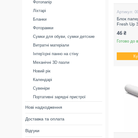
Фотопапір
Ліхтарі
0
Блок папе
Бланки
Fresh Up 
Фоторамки
46 ₴
Сумки для обуви, сумки детские
Готово до 
Витратні матеріали
Інтер'єрні панно на стіну
Ку
Механічні 3D пазли
Новий рік
Календарі
Сувеніри
Портативні зарядні пристрої
Нові надходження
Доставка та оплата
Відгуки