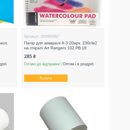
000995957
5кол.
Папір для акварелі А-3 20арк. 230г/м2
на спіралі Art Rangers 102.PB.18
285 ₴
дріб
Готово до відправки
Оптом і в роздріб
Купити