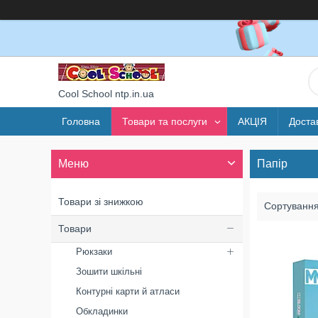
Cool School ntp.in.ua
Головна
Товари та послуги
АКЦІЯ
Доста
Папір
Товари зі знижкою
Товари
Рюкзаки
Зошити шкільні
Контурні карти й атласи
Обкладинки