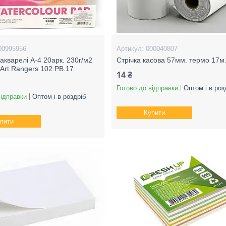
00995956
000040807
акварелі А-4 20арк. 230г/м2
Стрічка касова 57мм. термо 17м
 Art Rangers 102.PB.17
14 ₴
Готово до відправки
Оптом і в роз
відправки
Оптом і в роздріб
Купити
пити