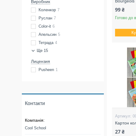
Bourgeois
Виробник
99 ₴
Коленкор
7
Готово до 
Руслан
7
Color-it
6
Ку
Апельсин
5
Тетрада
4
Ще 15
Лицензия
Pusheen
1
Контакти
0
Картон кол
Cool School
27 ₴