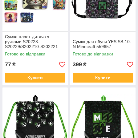
Сумка пласт. дитяча з
ручками S20223-
Cумка для обуви YES SB-10-
S20229/S202210-S202221
N Minecraft 559657
mix
Готово до відправки
Готово до відправки
77
399
₴
₴
Купити
Купити