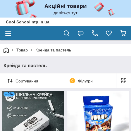
Cool School ntp.in.ua
Товар
Крейда та пастель
Крейда та пастель
Сортування
0
Фільтри
–2%