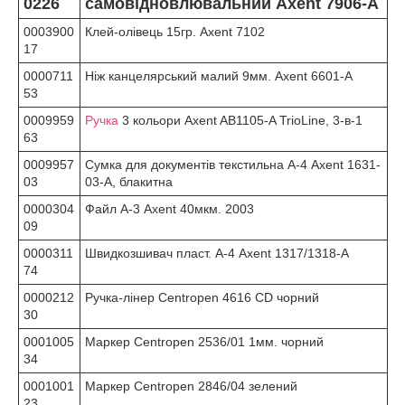
0226
самовідновлювальний Axent 7906-A
0003900
Клей-олівець 15гр. Axent 7102
17
0000711
Ніж канцелярський малий 9мм. Axent 6601-A
53
0009959
Ручка
3 кольори Axent AB1105-A TrioLine, 3-в-1
63
0009957
Сумка для документів текстильна А-4 Axent 1631-
03
03-A, блакитна
0000304
Файл А-3 Axent 40мкм. 2003
09
0000311
Швидкозшивач пласт. А-4 Axent 1317/1318-A
74
0000212
Ручка-лінер Centropen 4616 CD чорний
30
0001005
Маркер Centropen 2536/01 1мм. чорний
34
0001001
Маркер Centropen 2846/04 зелений
23