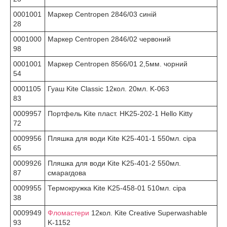
0001001
Маркер Centropen 2846/03 cиній
28
0001000
Маркер Centropen 2846/02 червоний
98
0001001
Маркер Centropen 8566/01 2,5мм. чорний
54
0001105
Гуаш Kite Classic 12кол. 20мл. K-063
83
0009957
Портфель Kite пласт. HK25-202-1 Hello Kitty
72
0009956
Пляшка для води Kite K25-401-1 550мл. сіра
65
0009926
Пляшка для води Kite K25-401-2 550мл.
87
смарагдова
0009955
Термокружка Kite K25-458-01 510мл. сіра
38
0009949
Фломастери
12кол. Kite Creative Superwashable
93
K-1152