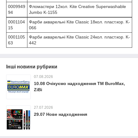
0009949
Фломастери 12кол. Kite Creative Superwashable
94
Jumbo K-1155
0001104
Фарби акварельні Kite Classic 18кол. пласт.кор. K-
15
066
0001105
Фарби акварельні Kite Classic 24кол. пласт.кор. K-
63
442
Інші новини рубрики
07.08.2026
10.08 Очікуємо надходження ТМ BuroMax,
ZiBi
27.07.2026
29.07 Нове надходження