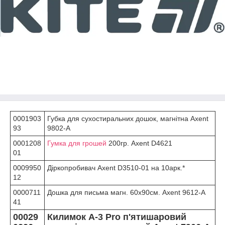
0001903
Губка для сухостиральних дошок, магнітна Axent
93
9802-A
0001208
Гумка для грошей
200гр. Axent D4621
01
0009950
Діркопробивач Axent D3510-01 на 10арк.*
12
0000711
Дошка для письма магн. 60x90см. Axent 9612-A
41
00029
Килимок А-3 Pro п'ятишаровий