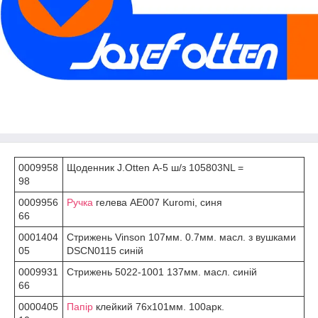
0009958
Щоденник J.Otten А-5 ш/з 105803NL =
98
0009956
Ручка
гелева AE007 Kuromi, синя
66
0001404
Стрижень Vinson 107мм. 0.7мм. масл. з вушками
05
DSCN0115 синій
0009931
Стрижень 5022-1001 137мм. масл. синій
66
0000405
Папір
клейкий 76х101мм. 100арк.