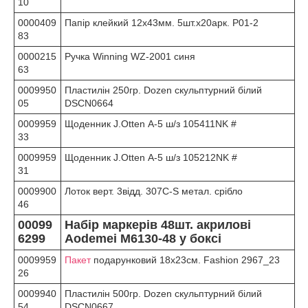
10
0000409
Папір клейкий 12х43мм. 5шт.х20арк. P01-2
83
0000215
Ручка Winning WZ-2001 синя
63
0009950
Пластилін 250гр. Dozen скульптурний білий
05
DSCN0664
0009959
Щоденник J.Otten А-5 ш/з 105411NK #
33
0009959
Щоденник J.Otten А-5 ш/з 105212NK #
31
0009900
Лоток верт. 3відд. 307С-S метал. срібло
46
00099
Набір маркерів 48шт. акрилові
6299
Aodemei M6130-48 у боксі
0009959
Пакет
подарунковий 18х23см. Fashion 2967_23
26
0009940
Пластилін 500гр. Dozen скульптурний білий
54
DSCN0667