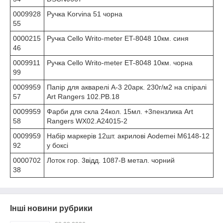
0009928
Ручка Korvina 51 чорна
55
0000215
Ручка Cello Writo-meter ET-8048 10км. синя
46
0009911
Ручка Cello Writo-meter ET-8048 10км. чорна
99
0009959
Папір для акварелі А-3 20арк. 230г/м2 на спіралі
57
Art Rangers 102.PB.18
0009959
Фарби для скла 24кол. 15мл. +3пензлика Art
58
Rangers WX02.A24015-2
0009959
Набір маркерів 12шт. акрилові Aodemei M6148-12
92
у боксі
0000702
Лоток гор. 3відд. 1087-B метал. чорний
38
Інші новини рубрики