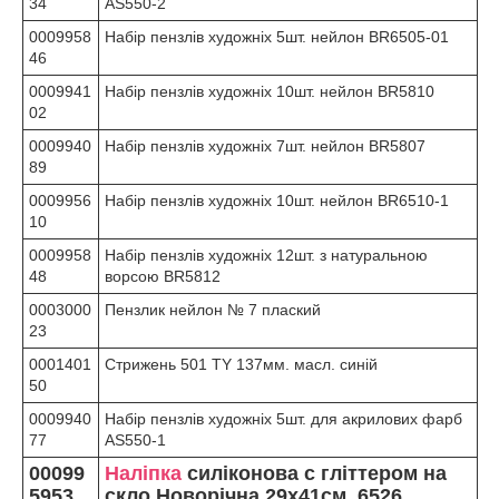
34
AS550-2
0009958
Набір пензлів художніх 5шт. нейлон BR6505-01
46
0009941
Набір пензлів художніх 10шт. нейлон BR5810
02
0009940
Набір пензлів художніх 7шт. нейлон BR5807
89
0009956
Набір пензлів художніх 10шт. нейлон BR6510-1
10
0009958
Набір пензлів художніх 12шт. з натуральною
48
ворсою BR5812
0003000
Пензлик нейлон № 7 плаский
23
0001401
Стрижень 501 TY 137мм. масл. синій
50
0009940
Набір пензлів художніх 5шт. для акрилових фарб
77
AS550-1
00099
Наліпка
силіконова с гліттером на
5953
скло Новорічна 29х41см. 6526