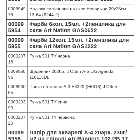
0009949
Наліпка силіконова на скло Новорічна 20х25см.
79
13-64 (6244-2)
00099
Фарби 6кол. 15мл. +2пензлика для
5954
скла Art Nation GAS0622
00099
Фарби 12кол. 15мл. +2пензлика для
5955
скла Art Nation GAS1222
0000207
Ручка 501 TY чорна
18
0009958
Щоденник 2026р. J.Otten А-5 ш/з Agenda
96
110115DL
0009930
Папка на кнопці А-3 E8320 (Е6618) J.Otten
55
0000203
Ручка 501 TY синя
93
0000207
Ручка 501 TY червона
20
00099
Папір для акварелі А-4 20арк. 230г/
5956
м2 на спіралі Atr Rangers 102.PB.17