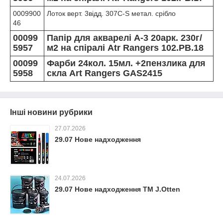
0009900
Лоток верт. 3відд. 307С-S метал. срібло
46
00099
Папір для акварелі А-3 20арк. 230г/
5957
м2 на спіралі Atr Rangers 102.PB.18
00099
Фарби 24кол. 15мл. +2пензлика для
5958
скла Art Rangers GAS2415
Інші новини рубрики
27.07.2026
29.07 Нове надходження
24.07.2026
29.07 Нове надходження ТМ J.Otten