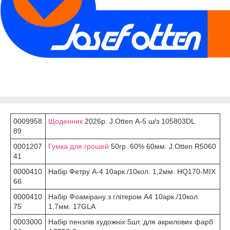
0009958
Щоденник
2026р. J.Otten А-5 ш/з 105803DL
89
0001207
Гумка для грошей
50гр. 60% 60мм. J.Otten R5060
41
0000410
Набір Фетру А-4 10арк./10кол. 1,2мм. HQ170-MIX
66
0000410
Набір Фоамірану з глітером А4 10арк./10кол.
75
1,7мм. 17GLA
0003000
Набір пензлів художніх 5шт. для акрилових фарб