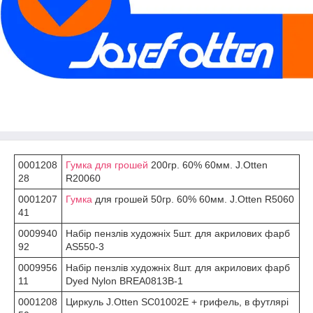
0001208
Гумка для грошей
200гр. 60% 60мм. J.Otten
28
R20060
0001207
Гумка
для грошей 50гр. 60% 60мм. J.Otten R5060
41
0009940
Набір пензлів художніх 5шт. для акрилових фарб
92
AS550-3
0009956
Набір пензлів художніх 8шт. для акрилових фарб
11
Dyed Nylon BREA0813B-1
0001208
Циркуль J.Otten SC01002E + грифель, в футлярі