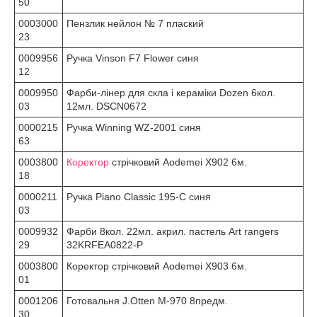
50
0003000
Пензлик нейлон № 7 плаский
23
0009956
Ручка Vinson F7 Flower синя
12
0009950
Фарби-лінер для скла і кераміки Dozen 6кол.
03
12мл. DSCN0672
0000215
Ручка Winning WZ-2001 синя
63
0003800
Коректор
стрічковий Aodemei X902 6м.
18
0000211
Ручка Piano Classic 195-C синя
03
0009932
Фарби 8кол. 22мл. акрил. пастель Art rangers
29
32KRFEA0822-P
0003800
Коректор стрічковий Aodemei X903 6м.
01
0001206
Готовальня J.Otten М-970 8предм.
30