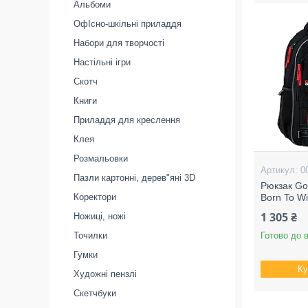
Альбоми
ОфІсно-шкільні приладдя
Набори для творчості
Настільні ігри
Скотч
Книги
Приладдя для креслення
Клея
Розмальовки
0
Пазли картонні, дерев"яні 3D
Рюкзак Go
Коректори
Born To Wi
1 305 ₴
Ножиці, ножі
Точилки
Готово до 
Гумки
Ку
Художні пензлі
Скетчбуки