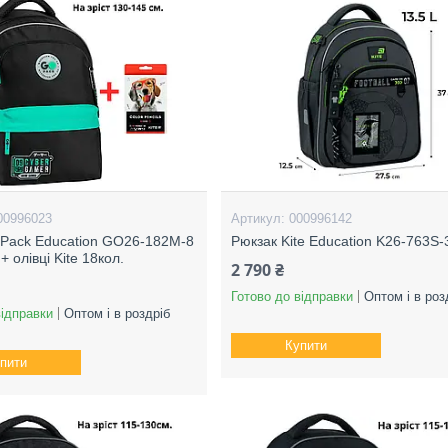
00996023
000996142
Pack Education GO26-182M-8
Рюкзак Kite Education K26-763S-
+ олівці Kite 18кол.
2 790 ₴
Готово до відправки
Оптом і в роз
відправки
Оптом і в роздріб
Купити
пити