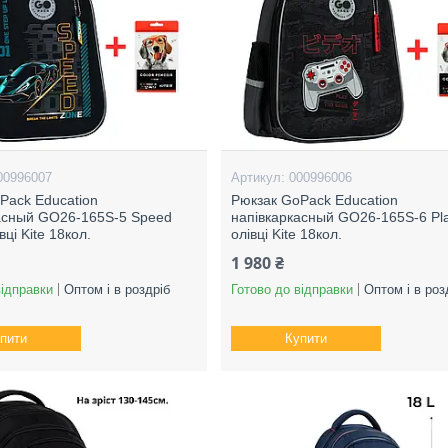
00996007
000996006
Pack Education
Рюкзак GoPack Education
асный GO26-165S-5 Speed
напівкаркасный GO26-165S-6 Pl
вці Kite 18кол.
олівці Kite 18кол.
1 980 ₴
відправки
Оптом і в роздріб
Готово до відправки
Оптом і в роз
пити
Купити