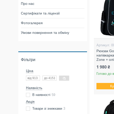
Про нас
Сертифікати та ліцензії
Фотогалерея
Умови повернення та обміну
0
Рюкзак Go
напівкарк
Фільтри
Zone + олі
1 980 ₴
Ціна
Готово до 
Ку
Наявність
В наявності
59
Акція
Товари зі знижками
3