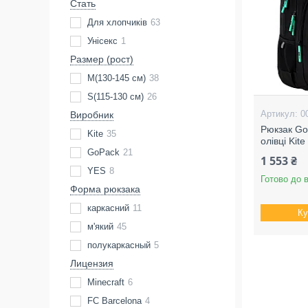
Стать
Для хлопчиків
63
Унісекс
1
Размер (рост)
M(130-145 см)
38
S(115-130 см)
26
0
Виробник
Рюкзак Go
Kite
35
олівці Kite
GoPack
21
1 553 ₴
YES
8
Готово до 
Форма рюкзака
каркасний
11
Ку
м'який
45
полукаркасный
5
Лицензия
Minecraft
6
FC Barcelona
4