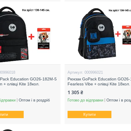
00996018
000996021
Pack Education GO26-182M-5
Рюкзак GoPack Education GO26
n + олівці Kite 18кол.
Fearless Vibe + олівці Kite 18кол.
1 305 ₴
відправки
Оптом і в роздріб
Готово до відправки
Оптом і в роз
пити
Купити