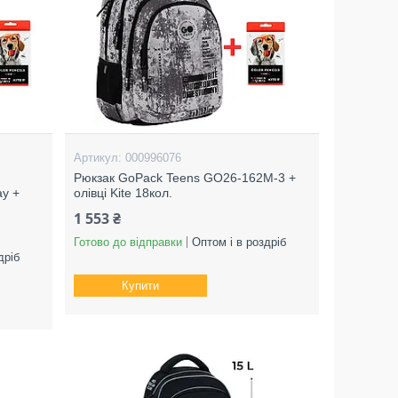
000996076
Рюкзак GoPack Teens GO26-162M-3 +
ay +
олівці Kite 18кол.
1 553 ₴
Готово до відправки
Оптом і в роздріб
дріб
Купити