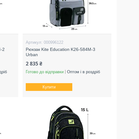
000996122
M-2
Рюкзак Kite Education K26-584M-3
Urban
2 835 ₴
дріб
Готово до відправки
Оптом і в роздріб
Купити