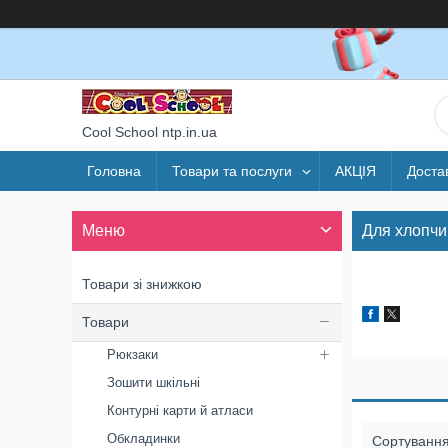
Cool School ntp.in.ua
Головна
Товари та послуги
АКЦІЯ
Доста
Для хлопчи
Товари зі знижкою
Товари
Рюкзаки
Зошити шкільні
Контурні карти й атласи
Обкладинки