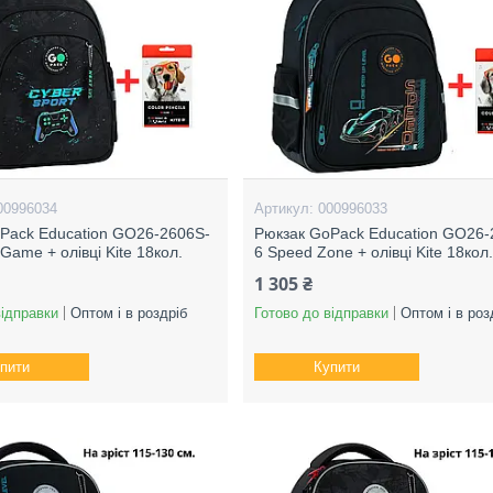
00996034
000996033
Pack Education GO26-2606S-
Рюкзак GoPack Education GO26-
Game + олівці Kite 18кол.
6 Speed Zone + олівці Kite 18кол
1 305 ₴
відправки
Оптом і в роздріб
Готово до відправки
Оптом і в роз
пити
Купити