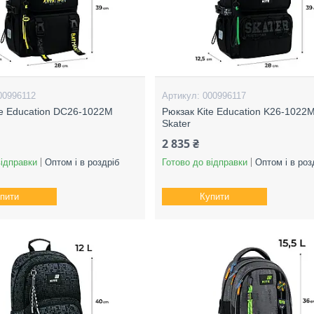
00996112
000996117
te Education DC26-1022M
Рюкзак Kite Education K26-1022
Skater
2 835 ₴
відправки
Оптом і в роздріб
Готово до відправки
Оптом і в роз
пити
Купити