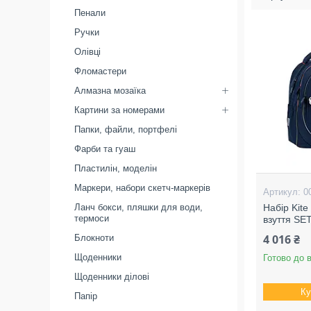
Пенали
Ручки
Олівці
Фломастери
Алмазна мозаїка
Картини за номерами
Папки, файли, портфелі
Фарби та гуаш
Пластилін, моделін
Маркери, набори скетч-маркерів
0
Ланч бокси, пляшки для води,
Набір Kite
термоси
взуття SE
4 016 ₴
Блокноти
Щоденники
Готово до 
Щоденники ділові
Ку
Папір