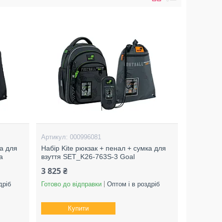
000996081
ка для
Набір Kite рюкзак + пенал + сумка для
a
взуття SET_K26-763S-3 Goal
3 825 ₴
дріб
Готово до відправки
Оптом і в роздріб
Купити