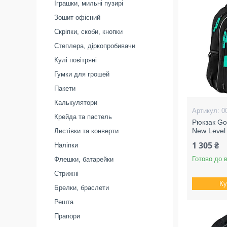
Іграшки, мильні пузирі
Зошит офісний
Скріпки, скоби, кнопки
Степлера, діркопробивачи
Кулі повітряні
Гумки для грошей
Пакети
Калькулятори
0
Крейда та пастель
Рюкзак Go
New Level 
Листівки та конверти
1 305 ₴
Наліпки
Готово до 
Флешки, батарейки
Стрижні
Ку
Брелки, браслети
Решта
Прапори