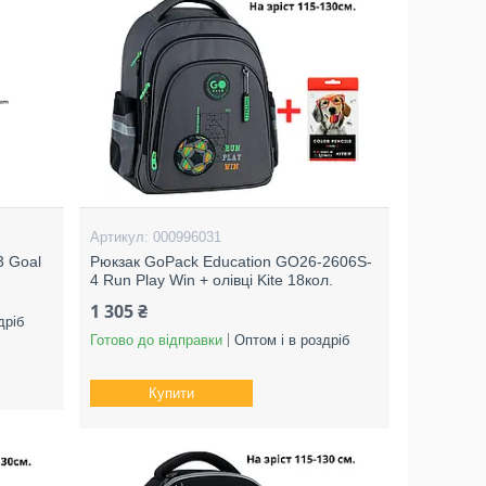
000996031
3 Goal
Рюкзак GoPack Education GO26-2606S-
4 Run Play Win + олівці Kite 18кол.
1 305 ₴
дріб
Готово до відправки
Оптом і в роздріб
Купити