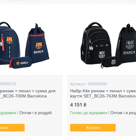
00996079
000996080
 рюкзак + пенал + сумка для
Набір Kite рюкзак + пенал + сум
T_BC26-700M Barcelona
взуття SET_BC26-763M Barcelon
4 151 ₴
відправки
Оптом і в роздріб
Готово до відправки
Оптом і в роз
пити
Купити