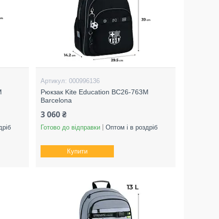
000996136
M
Рюкзак Kite Education BC26-763M
Barcelona
3 060 ₴
дріб
Готово до відправки
Оптом і в роздріб
Купити