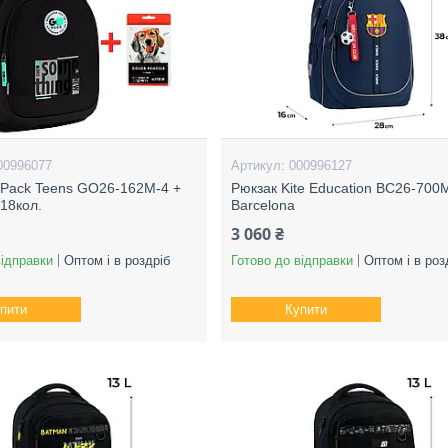
00996077
000996127
Pack Teens GO26-162M-4 +
Рюкзак Kite Education BC26-700
 18кол.
Barcelona
3 060 ₴
відправки
Оптом і в роздріб
Готово до відправки
Оптом і в роз
пити
Купити