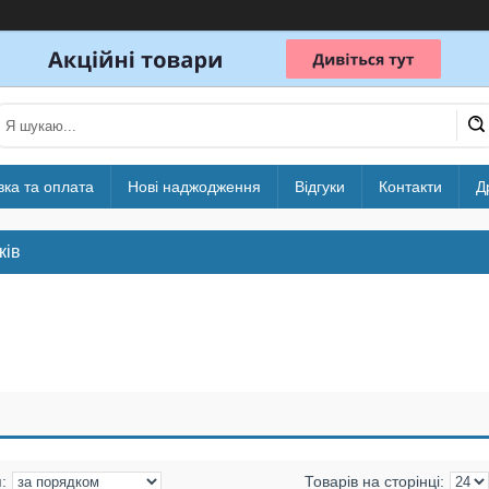
вка та оплата
Нові наджодження
Відгуки
Контакти
Д
ків