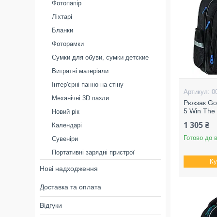
Фотопапір
Ліхтарі
Бланки
Фоторамки
Сумки для обуви, сумки детские
Витратні матеріали
Інтер'єрні панно на стіну
0
Механічні 3D пазли
Рюкзак Go
5 Win The 
Новий рік
1 305 ₴
Календарі
Готово до 
Сувеніри
Портативні зарядні пристрої
Ку
Нові надходження
Доставка та оплата
Відгуки