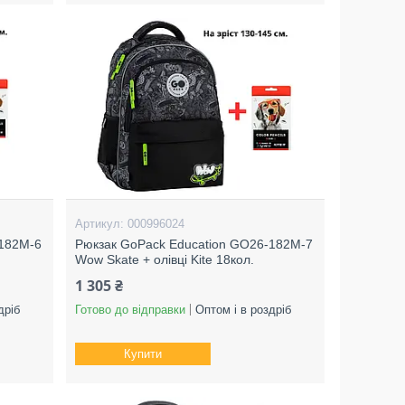
000996024
-182M-6
Рюкзак GoPack Education GO26-182M-7
Wow Skate + олівці Kite 18кол.
1 305 ₴
дріб
Готово до відправки
Оптом і в роздріб
Купити