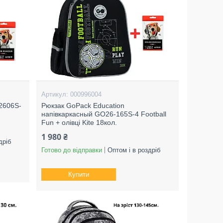
000996004
2606S-
Рюкзак GoPack Education
.
напівкаркасный GO26-165S-4 Football
Fun + олівці Kite 18кол.
1 980 ₴
дріб
Готово до відправки
Оптом і в роздріб
Купити