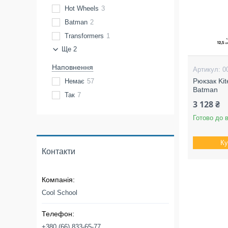
Hot Wheels
3
Batman
2
Transformers
1
Ще 2
Наповнення
0
Рюкзак Ki
Немає
57
Batman
Так
7
3 128 ₴
Готово до 
Ку
Контакти
Cool School
+380 (66) 833-65-77