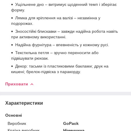
Ущільнене дно – витримує щоденний темп і зберігає
форму.
Лямка для кріплення на валізі – незамінна у
подорожах.
Зносостійкі блискавки – завжди надійна робота навіть
при активному використанні.
Надійна фурнітура – впевненість у кожному русі.
Текстильна петля – зручно переносити або
підвішувати рюкзак.
Декор: тасьми із пластиковими баклами; друк на
кишені; брелок-підвіска з паракорду.
Приховати
Характеристики
Основні
Виробник
GoPack
Країна виробник
Німеччина