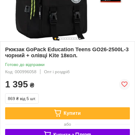
Рюкзак GoPack Education Teens GO26-2500L-3
чорний + олівці Kite 18кол.
Готово до відправки
Код: 000996058
Опт і роздріб
1 395
₴
869 ₴
від 5 шт.
Купити
або
Купити з