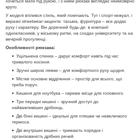
хочеться мати під рукою, і з ними рюкзак виглядає неймовірно
круто.
У моделі втілився стиль, який помічають. Тут і спорт-кежуал, і
виразні streetwear-акценти: тасьма, фурнітура – все додає
руху і характеру. Він доречний будь-де: в компанії
однокласників, у міському ритмі, на сходах університету та на
вечірній прогулянці.
Особливості рюкзака:
Ущільнена спинка – дарує комфорт навіть під час
тривалого носіння.
Зручні широкі лямки – для комфортного руху щодня.
Містке основне відділення – простір для всього, що
треба поруч.
Кишеня для ноутбука – окреме місце для головного.
Три передні кишені – зручний доступ до
найважливіших дрібниць.
Дві бічні кишені – ідеальні для пляшки чи невеличкого
термоса.
Дві внутрішні кишені – тримають порядок і
організованість дрібних речей.