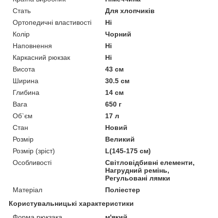
Стать
Для хлопчиків
Ортопедичні властивості
Ні
Колір
Чорний
Наповнення
Ні
Каркасний рюкзак
Ні
Висота
43 см
Ширина
30.5 см
Глибина
14 см
Вага
650 г
Об`єм
17 л
Стан
Новий
Розмір
Великий
Розмір (зріст)
L(145-175 см)
Особливості
Світловідбивні елементи,
Нагрудний ремінь,
Регульовані лямки
Матеріал
Поліестер
Користувальницькі характеристики
Форма рюкзака
м'який