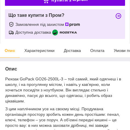
Що таке купити з Пром?
Замовлення під захистом
Доступна доставка
Опис
Характеристики
Доставка
Оплата
Умови п
Опис
Рюкзак GoPack GO26-2500L-3 – той самий, який одягнеш і в
школу, і на прогулянку містом, і навіть у кав’ярню, коли
хочеться посидіти з ноутбуком. Він виглядає стильно і
динамічно, пасує до всього, що одягаєш, і робить образ
цікавішим.
З цим наплічником усе на своєму місці. Продумана
організація простору зробить кожен день простішим: пенал,
ключі, телефон – усе поруч. А об’ємні передні кишені – це
просто вау: в них можна заховати дрібниці, які завжди