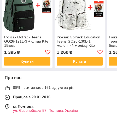
Рюкзак GoPack Teens
Рюкзак GoPack Education
Рюкз
GO26-121L-3 + олівці Kite
Teens GO26-130L-1
Teen
18кол.
молочний + олівці Kite
беже
18кол.
олів
1 395
1 260
1 2
₴
₴
Купити
Купити
Про нас
98% позитивних з 161 відгука за рік
Працює з 29.01.2016
м. Полтава
ул. Європейська 57, Полтава, Україна