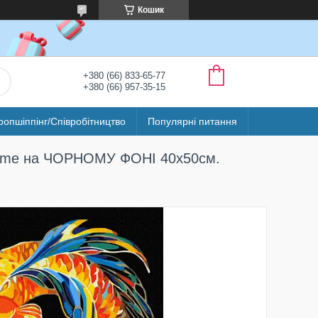
Кошик
+380 (66) 833-65-77
+380 (66) 957-35-15
ропшіппінг/Співробітництво
Популярні питання
ushme на ЧОРНОМУ ФОНІ 40х50см.