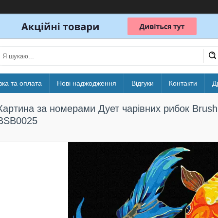
вка та оплата
Нові наджодження
Відгуки
Контакти
Д
Картина за номерами Дует чарівних рибок Br
BSB0025