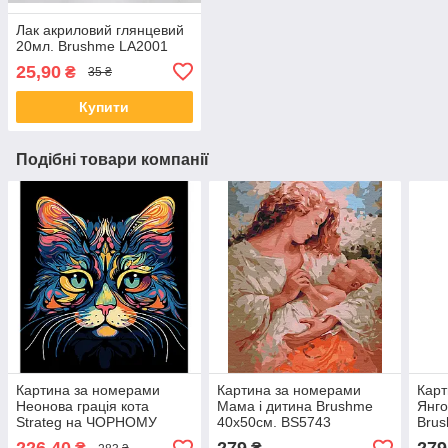
Лак акриловий глянцевий
20мл. Brushme LA2001
25,90
₴
35 ₴
Купити
Подібні товари компанії
Картина за номерами
Картина за номерами
Карт
Неонова грація кота
Мама і дитина Brushme
Янго
Strateg на ЧОРНОМУ
40х50см. BS5743
Brus
ФОНІ, 40х50см. (AH1086)
BS5