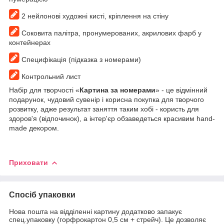
2 нейлонові художні кисті, кріплення на стіну
Соковита палітра, пронумерованих, акрилових фарб у
контейнерах
Специфікація (підказка з номерами)
Контрольний лист
Набір для творчості «
Картина за номерами
» - це відмінний
подарунок, чудовий сувенір і корисна покупка для творчого
розвитку, адже результат заняття таким хобі - користь для
здоров'я (відпочинок), а інтер'єр обзаведеться красивим hand-
made декором.
Приховати
Спосіб упаковки
Нова пошта на відділенні картину додатково запакує
спец.упаковку (горфрокартон 0,5 см + стрейч). Це дозволяє