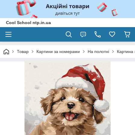
Cool School ntp.in.ua
Товар
Картини за номерами
На полотні
Картина 