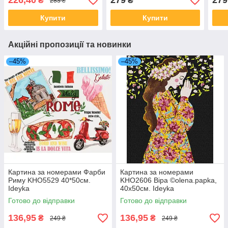
226,40
279
279
₴
₴
283 ₴
Купити
Купити
Акційні пропозиції та новинки
–45%
–45%
Картина за номерами Фарби
Картина за номерами
Риму KHO5529 40*50см.
KHO2606 Віра ©olena.papka,
Ideyka
40x50см. Ideyka
Готово до відправки
Готово до відправки
136,95
136,95
₴
₴
249 ₴
249 ₴