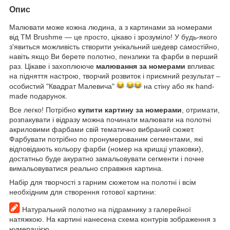
Опис
Малювати може кожна людина, а з картинами за номерами
від ТМ Brushme — це просто, цікаво і зрозуміло! У будь-якого
з'явиться можливість створити унікальний шедевр самостійно,
навіть якщо Ви берете полотно, пензлики та фарби в перший
раз. Цікаве і захоплююче
малювання за номерами
впливає
на підняття настрою, творчий розвиток і приємний результат –
особистий "Квадрат Малевича"
на стіну або як hand-
made подарунок.
Все легко! Потрібно
купити картину за номерами
, отримати,
розпакувати і відразу можна починати малювати на полотні
акриловими фарбами свій тематично вибраний сюжет.
Фарбувати потрібно по пронумерованим сегментами, які
відповідають кольору фарби (номер на кришці упаковки),
достатньо буде акуратно замальовувати сегменти і почне
вимальовуватися реально справжня картина.
Набір для творчості з гарним сюжетом на полотні і всім
необхідним для створення готової картини:
Натуральний полотно на підрамнику з галерейної
натяжкою. На картині нанесена схема контурів зображення з
нумерацією