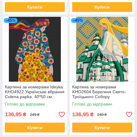
Купити
Купити
–45%
–45%
Картина за номерами Ideyka
Картина за номерами
KHO4922 Українське вбрання
KHO2604 Берегиня Свято-
Colena.papka, 40*50 см.
Троїцького Собору
©mosyakart, 40*50 см Ideyka
Готово до відправки
Готово до відправки
136,95
136,95
₴
₴
249 ₴
249 ₴
Купити
Купити