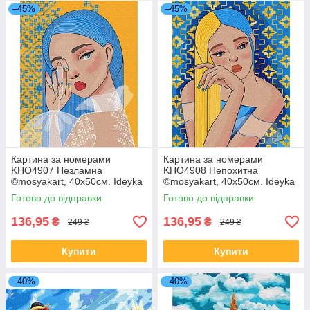
–45%
–45%
Картина за номерами
Картина за номерами
KHO4907 Незламна
KHO4908 Непохитна
©mosyakart, 40х50см. Ideyka
©mosyakart, 40х50см. Ideyka
Готово до відправки
Готово до відправки
136,95
136,95
₴
₴
249 ₴
249 ₴
Купити
Купити
–40%
–40%