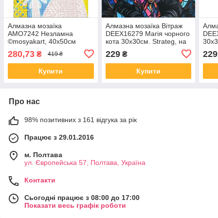
Алмазна мозаїка
Алмазна мозаїка Вітраж
Алма
AMO7242 Незламна
DEEX16279 Магія чорного
DEEX
©mosyakart, 40х50см
кота 30х30см. Strateg, на
30х3
Ideyka на підрамнику
підрамнику
підр
280,73
229
229
₴
₴
419 ₴
Купити
Купити
Про нас
98% позитивних з 161 відгука за рік
Працює з 29.01.2016
м. Полтава
ул. Європейська 57, Полтава, Україна
Контакти
Сьогодні працює з 08:00 до 17:00
Показати весь графік роботи