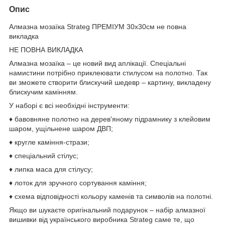
Опис
Алмазна мозаїка Strateg ПРЕМІУМ 30х30см не повна
викладка
НЕ ПОВНА ВИКЛАДКА
Алмазна мозаїка – це новий вид аплікації. Спеціальні
намистини потрібно приклеювати стилусом на полотно. Так
ви зможете створити блискучий шедевр – картину, викладену
блискучим камінням.
У наборі є всі необхідні інструменти:
♦ бавовняне полотно на дерев'яному підрамнику з клейовим
шаром, ущільнене шаром ДВП;
♦ кругле каміння-стрази;
♦ спеціальний стілус;
♦ липка маса для стілусу;
♦ лоток для зручного сортування каміння;
♦ схема відповідності кольору каменів та символів на полотні.
Якщо ви шукаєте оригінальний подарунок – набір алмазної
вишивки від українського виробника Strateg саме те, що