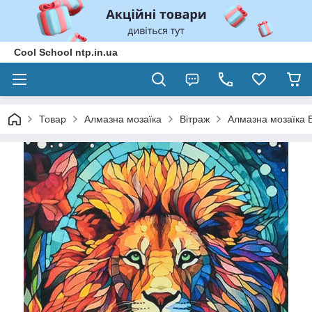
Cool School ntp.in.ua
Товар
Алмазна мозаїка
Вітраж
Алмазна мозаїка В