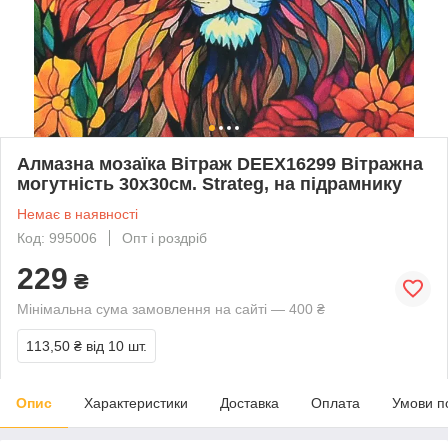
Алмазна мозаїка Вітраж DEEX16299 Вітражна
могутність 30х30см. Strateg, на підрамнику
Немає в наявності
Код: 995006
Опт і роздріб
229
₴
Мінімальна сума замовлення на сайті — 400 ₴
113,50 ₴
від 10 шт.
Опис
Характеристики
Доставка
Оплата
Умови п