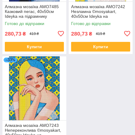
Алмазна мозаїка AMO7485
Алмазна мозаїка AMO7242
Казковий пегас, 40x50см
Незламна ©mosyakart,
Ideyka на підрамнику
40х50см Ideyka на
підрамнику
Готово до відправки
Готово до відправки
280,73
280,73
₴
₴
419 ₴
419 ₴
Купити
Купити
–33%
Алмазна мозаїка AMO7243
Непереконлива ©mosyakart,
40х50см Ideyka на