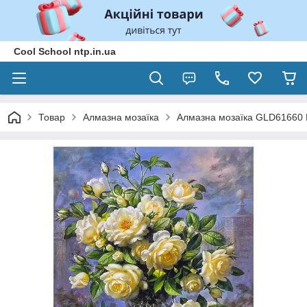
Cool School ntp.in.ua
Товар
Алмазна мозаїка
Алмазна мозаїка GLD61660 D