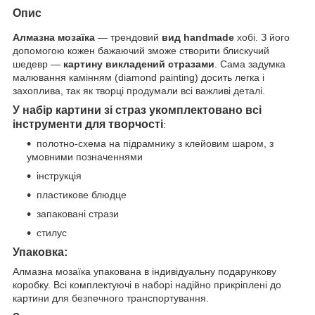
Опис
Алмазна мозаїка
— трендовий
вид handmade
хобі. З його
допомогою кожен бажаючий зможе створити блискучий
шедевр —
картину викладений стразами
. Сама задумка
малювання камінням (diamond painting) досить легка і
захоплива, так як творці продумали всі важливі деталі.
У набір картини зі страз укомплектовано всі
інструменти для творчості
:
полотно-схема на підрамнику з клейовим шаром, з
умовними позначеннями
інструкція
пластикове блюдце
запаковані стрази
стилус
Упаковка:
Алмазна мозаїка упакована в індивідуальну подарункову
коробку. Всі комплектуючі в наборі надійно прикріплені до
картини для безпечного транспортування.