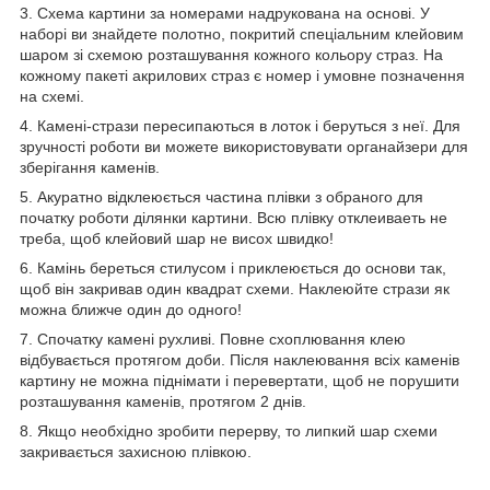
3. Схема картини за номерами надрукована на основі. У
наборі ви знайдете полотно, покритий спеціальним клейовим
шаром зі схемою розташування кожного кольору страз. На
кожному пакеті акрилових страз є номер і умовне позначення
на схемі.
4. Камені-стрази пересипаються в лоток і беруться з неї. Для
зручності роботи ви можете використовувати органайзери для
зберігання каменів.
5. Акуратно відклеюється частина плівки з обраного для
початку роботи ділянки картини. Всю плівку отклеиваеть не
треба, щоб клейовий шар не висох швидко!
6. Камінь береться стилусом і приклеюється до основи так,
щоб він закривав один квадрат схеми. Наклеюйте стрази як
можна ближче один до одного!
7. Спочатку камені рухливі. Повне схоплювання клею
відбувається протягом доби. Після наклеювання всіх каменів
картину не можна піднімати і перевертати, щоб не порушити
розташування каменів, протягом 2 днів.
8. Якщо необхідно зробити перерву, то липкий шар схеми
закривається захисною плівкою.