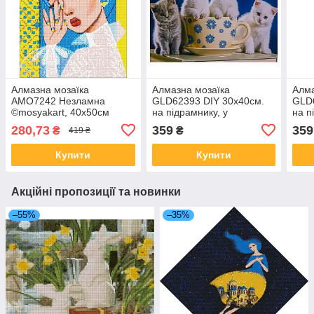
Алмазна мозаїка
Алмазна мозаїка
Алма
AMO7242 Незламна
GLD62393 DIY 30х40см.
GLD6
©mosyakart, 40х50см
на підрамнику, у
на п
Ideyka на підрамнику
подарунковій упаковці
пода
280,73
359
359
₴
₴
419 ₴
Купити
Купити
Акційні пропозиції та новинки
–55%
–35%