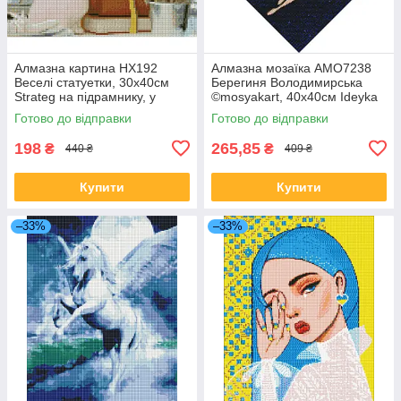
Алмазна картина HX192
Алмазна мозаїка AMO7238
Веселі статуетки, 30х40см
Берегиня Володимирська
Strateg на підрамнику, у
©mosyakart, 40х40см Ideyka
подарунковій упаковці
на підрамнику
Готово до відправки
Готово до відправки
198
265,85
₴
₴
440 ₴
409 ₴
Купити
Купити
–33%
–33%