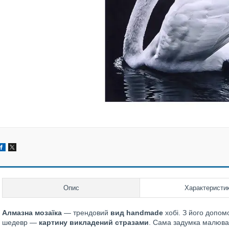
Опис
Характеристи
Алмазна мозаїка
— трендовий
вид handmade
хобі. З його допо
шедевр —
картину викладений стразами
. Сама задумка малюван