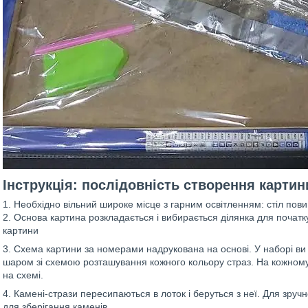
Інструкція: послідовність створення картин
1. Необхідно вільний широке місце з гарним освітленням: стіл пови
2. Основа картина розкладається і вибирається ділянка для початк
картини
3. Схема картини за номерами надрукована на основі. У наборі в
шаром зі схемою розташування кожного кольору страз. На кожному
на схемі.
4. Камені-стрази пересипаються в лоток і беруться з неї. Для зру
для зберігання каменів.