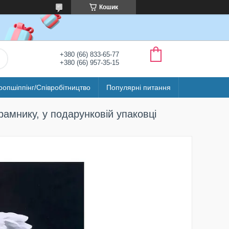
Кошик
+380 (66) 833-65-77
+380 (66) 957-35-15
ропшіппінг/Співробітництво
Популярні питання
амнику, у подарунковій упаковці