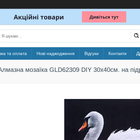
вка та оплата
Нові наджодження
Відгуки
Контакти
Д
Алмазна мозаїка GLD62309 DIY 30х40см. на підр