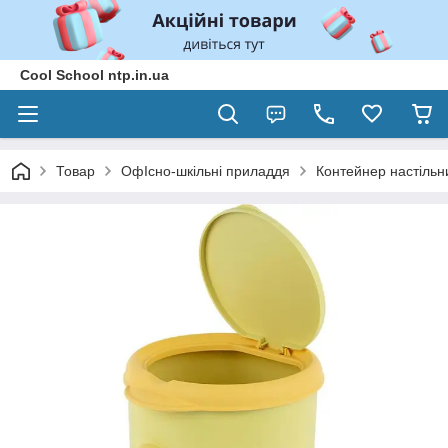
Cool School ntp.in.ua
Товар
ОфІсно-шкільні приладдя
Контейнер настільни