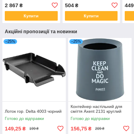
2 867
504
449
₴
₴
Купити
Купити
Акційні пропозиції та новинки
–25%
–25%
Контейнер настільний для
Лоток гор. Delta 4003 чорний
сміття Axent 2131 круглий
Готово до відправки
Готово до відправки
149,25
156,75
₴
₴
199 ₴
209 ₴