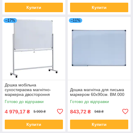
Купити
Купити
–17%
–11%
Дошка мобільна
сухостираєма магнітно-
Дошка магнітна для письма
маркерна двостороння
маркером 60x90см. ВМ.000
90х150см. Axent 9617-A
Готово до відправки
Готово до відправки
4 979,17
843,72
₴
₴
5 999 ₴
948 ₴
Купити
Купити