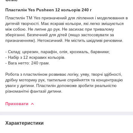
Пластилін Yes Pusheen 12 кольорів 240 г
Пластилін ТМ Yes призначений для ліплення і моделювання в
дитячій творчості. Має яскраві кольори, які легко змішуються
між собою. Не липне до рук. Не засихає при тривалому
зберіганні. Безпечний для дітей (якщо застосовувати за
призначенням). Нетоксичний. Не містить шкідливі речовини.
- Склад: церезин, парафін, олія, крохмаль, барвники;
- Набір з 12 яскравих кольорів.
- Вага нетто: 240 грам.
Робота з пластиліном розвиває логіку, уяву, творчі здібності,
дрібну моторику рук, тактильне сприйняття та концентрацію
уваги у дитини. Пластилін допоможе зробити реальністю
різноманітні фантазії дитини.
Приховати
Характеристики