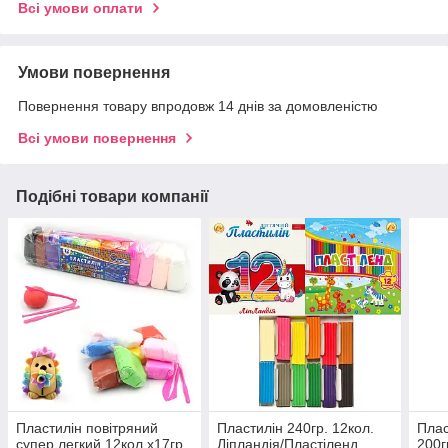
Всі умови оплати
Умови повернення
Повернення товару впродовж 14 днів за домовленістю
Всі умови повернення
Подібні товари компанії
Пластилін повітряний
Пластилін 240гр. 12кол.
Плас
супер легкий 12кол.х17гр.
Ліпландія/Пластіленд
200г