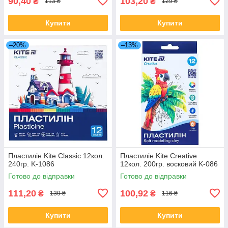
90,40
103,20
₴
₴
113 ₴
129 ₴
Купити
Купити
–20%
–13%
Пластилін Kite Classic 12кол.
Пластилін Kite Creative
240гр. K-1086
12кол. 200гр. восковий K-086
Готово до відправки
Готово до відправки
111,20
100,92
₴
₴
139 ₴
116 ₴
Купити
Купити