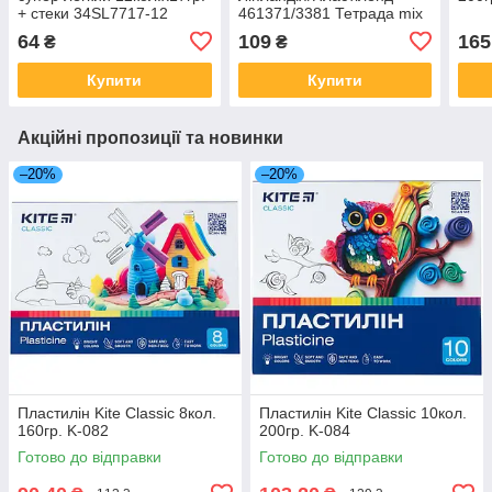
+ стеки 34SL7717-12
461371/3381 Тетрада mix
J.Otten
64
109
165
₴
₴
Купити
Купити
Акційні пропозиції та новинки
–20%
–20%
Пластилін Kite Classic 8кол.
Пластилін Kite Classic 10кол.
160гр. K-082
200гр. K-084
Готово до відправки
Готово до відправки