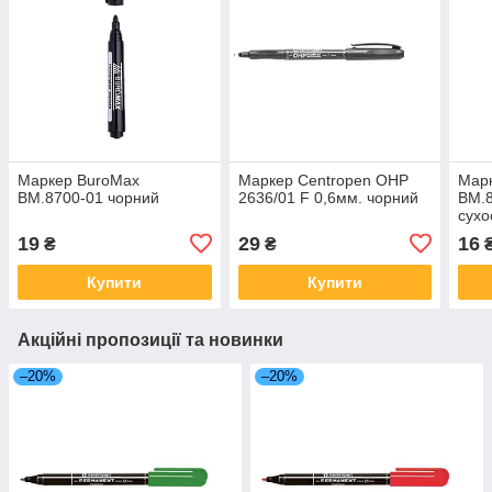
Маркер BuroMax
Маркер Centropen OHP
Мар
BM.8700-01 чорний
2636/01 F 0,6мм. чорний
BM.
сухо
19
29
16
₴
₴
Купити
Купити
Акційні пропозиції та новинки
–20%
–20%