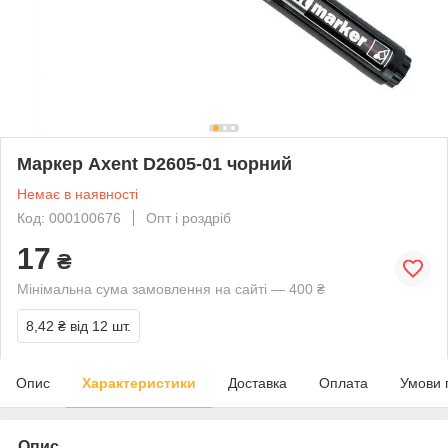
Маркер Axent D2605-01 чорний
Немає в наявності
Код: 000100676
Опт і роздріб
17
₴
Мінімальна сума замовлення на сайті — 400 ₴
8,42 ₴
від 12 шт.
Опис
Характеристики
Доставка
Оплата
Умови 
Опис