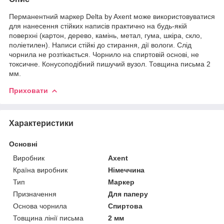
Перманентний маркер Delta by Axent може використовуватися
для нанесення стійких написів практично на будь-якій
поверхні (картон, дерево, камінь, метал, гума, шкіра, скло,
поліетилен). Написи стійкі до стирання, дії вологи. Слід
чорнила не розтікається. Чорнило на спиртовій основі, не
токсичне. Конусоподібний пишучий вузол. Товщина письма 2
мм.
Приховати
Характеристики
Основні
Виробник
Axent
Країна виробник
Німеччина
Тип
Маркер
Призначення
Для паперу
Основа чорнила
Спиртова
Товщина лінії письма
2 мм