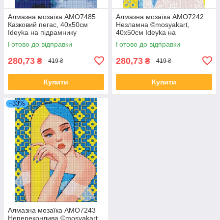
Алмазна мозаїка AMO7485
Алмазна мозаїка AMO7242
Казковий пегас, 40x50см
Незламна ©mosyakart,
Ideyka на підрамнику
40х50см Ideyka на
підрамнику
Готово до відправки
Готово до відправки
280,73
280,73
₴
₴
419 ₴
419 ₴
Купити
Купити
–33%
Алмазна мозаїка AMO7243
Непереконлива ©mosyakart,