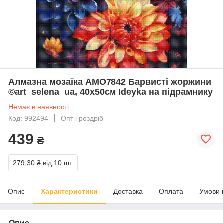
Алмазна мозаїка AMO7842 Барвисті жоржини
©art_selena_ua, 40х50см Ideyka на підрамнику
Немає в наявності
Код: 992494
Опт і роздріб
439
₴
279,30 ₴
від 10 шт.
Опис
Характеристики
Доставка
Оплата
Умови 
Опис