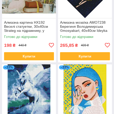
Алмазна картина HX192
Алмазна мозаїка AMO7238
Веселі статуетки, 30х40см
Берегиня Володимирська
Strateg на підрамнику, у
©mosyakart, 40х40см Ideyka
подарунковій упаковці
на підрамнику
Готово до відправки
Готово до відправки
198
265,85
₴
₴
440 ₴
409 ₴
Купити
Купити
–33%
–33%