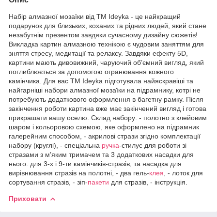
Набір алмазної мозаїки від ТМ Ideyka - це найкращий
подарунок для близьких, коханих та рідних людей, який стане
незабутнім презентом завдяки сучасному дизайну сюжетів!
Викладка картин алмазною технікою є чудовим заняттям для
зняття стресу, медитації та релаксу. Завдяки ефекту 5D,
картини мають дивовижний, чаруючий об’ємний вигляд, який
поглиблюється за допомогою огранювання кожного
камінчика. Для вас ТМ Ideyka підготувала найяскравіші та
найгарніші набори алмазної мозаїки на підрамнику, котрі не
потребують додаткового оформлення в багетну рамку. Після
закінчення роботи картина вже має закінчений вигляд і готова
прикрашати вашу оселю. Склад набору: - полотно з клейовим
шаром і кольоровою схемою, яке оформлено на підрамник
галерейним способом, - акрилові стрази згідно комплектації
набору (круглі), - спеціальна
ручка
-стилус для роботи зі
стразами з м’яким тримачем та 3 додаткових насадки для
нього: для 3-х і 9-ти камінчиків-стразів, та насадка для
вирівнювання стразів на полотні, - два гель-
клея
, - лоток для
сортування стразів, - зіп-
пакети
для стразів, - інструкція.
Приховати