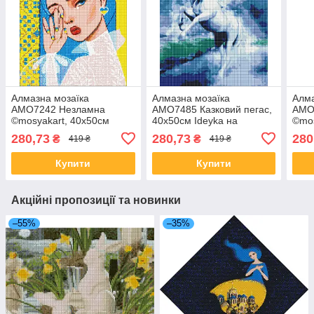
Алмазна мозаїка
Алмазна мозаїка
Алма
AMO7242 Незламна
AMO7485 Казковий пегас,
AMO
©mosyakart, 40х50см
40x50см Ideyka на
©mos
Ideyka на підрамнику
підрамнику
Idey
280,73
280,73
280
₴
₴
419 ₴
419 ₴
Купити
Купити
Акційні пропозиції та новинки
–55%
–35%