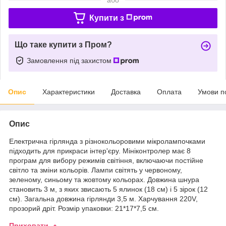
Купити з
Що таке купити з Пром?
Замовлення під захистом
Опис
Характеристики
Доставка
Оплата
Умови п
Опис
Електрична гірлянда з різнокольоровими мікролампочками
підходить для прикраси інтер'єру. Мініконтролер має 8
програм для вибору режимів світіння, включаючи постійне
світло та зміни кольорів. Лампи світять у червоному,
зеленому, синьому та жовтому кольорах. Довжина шнура
становить 3 м, з яких звисають 5 ялинок (18 см) і 5 зірок (12
см). Загальна довжина гірлянди 3,5 м. Харчування 220V,
прозорий дріт. Розмір упаковки: 21*17*7,5 см.
Приховати