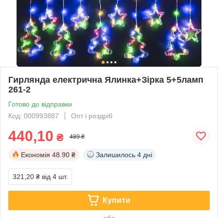
Гирлянда електрична Ялинка+Зірка 5+5ламп
261-2
Готово до відправки
Код: 000993887
Опт і роздріб
440,10
₴
489 ₴
Економія
48.90 ₴
Залишилось
4 дні
321,20 ₴
від 4 шт.
Купити
або