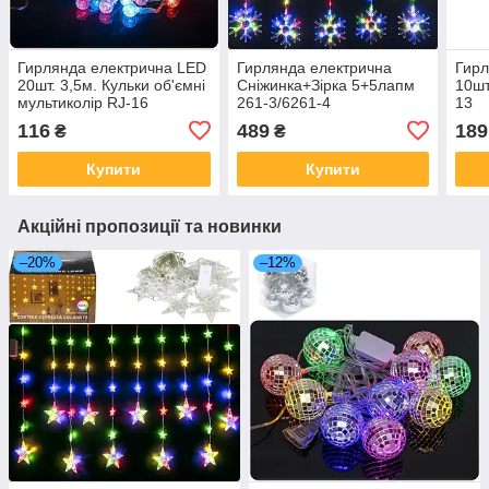
Гирлянда електрична LED
Гирлянда електрична
Гирл
20шт. 3,5м. Кульки об'ємні
Сніжинка+Зірка 5+5лапм
10шт
мультиколір RJ-16
261-3/6261-4
13
116
489
189
₴
₴
Купити
Купити
Акційні пропозиції та новинки
–20%
–12%