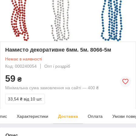
Намисто декоративне 6мм. 5м. 8066-5м
Немає в наявності
Код: 000240054
Опт і роздріб
59
₴
Мінімальна сума замовлення на сайті — 400 ₴
33,54 ₴
від 10 шт.
пис
Характеристики
Доставка
Оплата
Умови пове
Опис