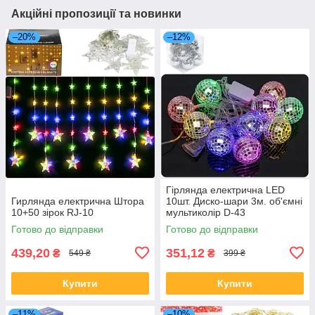
Акційні пропозиції та новинки
–20%
–12%
Гірлянда електрична LED
Гирлянда електрична Штора
10шт. Диско-шари 3м. об'ємні
10+50 зірок RJ-10
мультиколір D-43
Готово до відправки
Готово до відправки
439,20
351,12
₴
₴
549 ₴
399 ₴
Купити
Купити
–11%
–10%