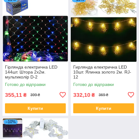
Гірлянда електрична LED
Гирлянда електрична LED
144шт. Штора 2х2м.
10шт. Ялинка золото 2м. RJ-
мультиколір D-2
12
Готово до відправки
Готово до відправки
355,11
332,10
₴
₴
399 ₴
369 ₴
Купити
Купити
–10%