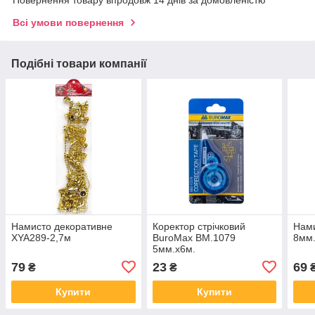
Повернення товару впродовж 14 днів за домовленістю
Всі умови повернення
Подібні товари компанії
Намисто декоративне
Коректор стрічковий
Нами
XYA289-2,7м
BuroMax BM.1079
8мм.
5мм.х6м.
79
23
69
₴
₴
Купити
Купити