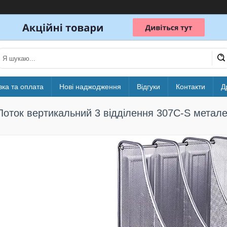
вка та оплата
Нові наджодження
Відгуки
Контакти
Д
Лоток вертикальний 3 відділення 307С-S метале