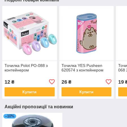
Точилка Polot PO-088 з
Точилка YES Pusheen
Точи
контейнером
620574 з контейнером
068 
12
26
19
₴
₴
Купити
Купити
Акційні пропозиції та новинки
–10%