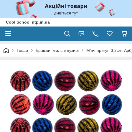
Cool School ntp.in.ua
Товар
Іграшки, мильні пузирі
М'яч-пригун 3,2см. Арб