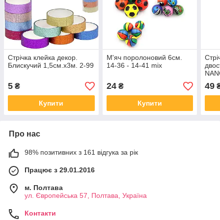
Стрічка клейка декор.
М'яч поролоновий 6см.
Стрі
Блискучий 1,5см.х3м. 2-99
14-36 - 14-41 mix
двос
NANO
324
5
24
49
₴
₴
Купити
Купити
Про нас
98% позитивних з 161 відгука за рік
Працює з 29.01.2016
м. Полтава
ул. Європейська 57, Полтава, Україна
Контакти