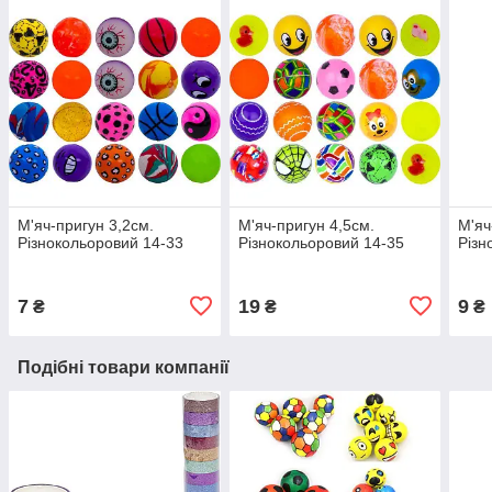
М'яч-пригун 3,2см.
М'яч-пригун 4,5см.
М'яч
Різнокольоровий 14-33
Різнокольоровий 14-35
Різн
7
19
9
₴
₴
₴
Подібні товари компанії