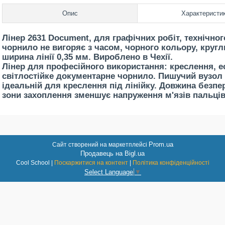
Опис
Характеристи
Лінер 2631 Document, для графічних робіт, технічно
чорнило не вигоряє з часом, чорного кольору, круг
ширина лінії 0,35 мм. Вироблено в Чехії.
Лінер для професійного використання: креслення, ес
світлостійке документарне чорнило. Пишучий вузол 
ідеальній для креслення під лінійку. Довжина безпе
зони захоплення зменшує напруження м'язів пальців.
Prom.ua
Сайт створений на маркетплейсі
Продавець на Bigl.ua
Cool School |
Поскаржитися на контент
|
Політика конфіденційності
Select Language
▼