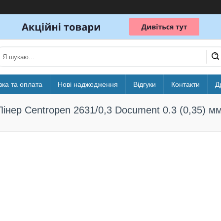
вка та оплата
Нові наджодження
Відгуки
Контакти
Д
Лінер Centropen 2631/0,3 Document 0.3 (0,35) м