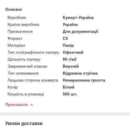
Основні
Виробник
Куверт-Україна
Країна виробник
Україна
Призначення
Для документації
Формат
C5
Матеріал
Папір
Тип поліграфічного паперу
Офсетний
Щільність паперу
80 г/м2
Закриваючий клапан
Верхній
Тип склеювання
Відривна стрічка
Лицьова сторона конверта
Немаркована проста
Колір
Білий
Кількість в упаковці
500 шт.
Приховати
Умови доставки