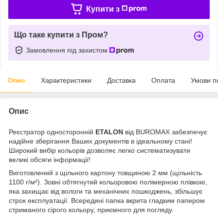
Купити з
Що таке купити з Пром?
Замовлення під захистом
Опис
Характеристики
Доставка
Оплата
Умови п
Опис
Реєстратор односторонній
ETALON
від BUROMAX забезпечує
надійне зберігання Ваших документів в ідеальному стані!
Широкий вибір кольорів дозволяє легко систематизувати
великі обсяги інформації!
Виготовлений з щільного картону товщиною 2 мм (щільність
1100 г/м²). Зовні обтягнутий кольоровою полімерною плівкою,
яка захищає від вологи та механічних пошкоджень, збільшує
строк експлуатації. Всередині папка вкрита гладким папером
стриманого сірого кольору, приємного для погляду.