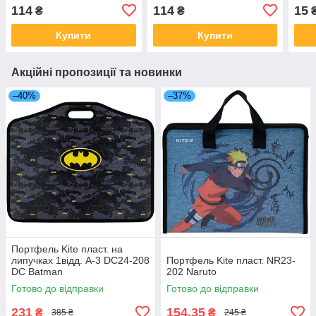
114
114
15
₴
₴
Купити
Купити
Акційні пропозиції та новинки
–40%
–37%
Портфель Kite пласт. на
липучках 1відд. А-3 DC24-208
Портфель Kite пласт. NR23-
DC Batman
202 Naruto
Готово до відправки
Готово до відправки
231
154,35
₴
₴
385 ₴
245 ₴