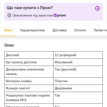
Що таке купити з Пром?
Замовлення під захистом
Опис
Характеристики
Доставка
Оплата
Умови п
Опис
Дисплей
12 розрядний
Кут нахилу дисплея
Фіксований
Декоративна алюмінієва
Так (дисплей)
панель
Матеріал клавіш
Пластик
Функція пам'яті
Дворівнева
Розрахунок торгової націнки
Так
(клавіша MU)
Обчислення відсотків
Так