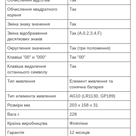
Обчислення квадратного
Так
кореня
Зміна знаку значення
Так
Зміна відображення
Так (A,0,2,3,4,F)
десяткових знаків
Округлення значення
Так (три положення)
Клавіші "00" и "000"
Так "00"
Клавіша видалення
Так
останнього символу
Тип живлення
Елемент живлення та
сонячна батарея
Тип елемента живлення
AG10 (LR1130, GP189)
Розміри мм.
203 x 158 x 31
Вага г.
228
Країна виробництва
Філіппіни
Гарантія
12 місяців