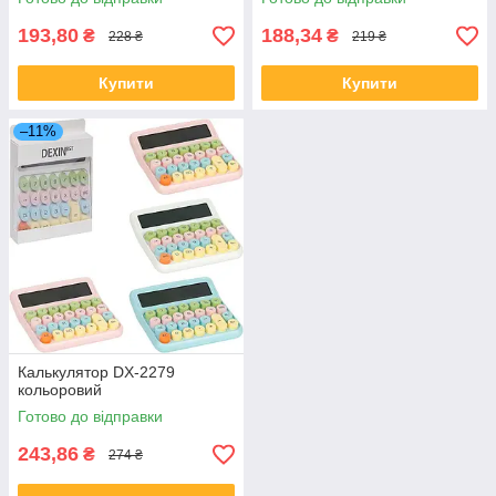
193,80
188,34
₴
₴
228 ₴
219 ₴
Купити
Купити
–11%
Калькулятор DX-2279
кольоровий
Готово до відправки
243,86
₴
274 ₴